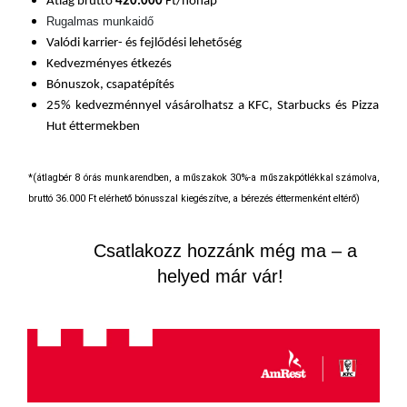
Átlag bruttó
420
.000
Ft/hónap*
Rugalmas munkaidő
Valódi karrier- és fejlődési lehetőség
Kedvezményes étkezés
Bónuszok, csapatépítés
25% kedvezménnyel vásárolhatsz a KFC, Starbucks és Pizza
Hut éttermekben
*(átlagbér 8 órás munkarendben, a műszakok 30%-a műszakpótlékkal számolva,
bruttó 36.000 Ft elérhető bónusszal kiegészítve, a bérezés éttermenként eltérő)
Csatlakozz hozzánk még ma – a
helyed már vár!