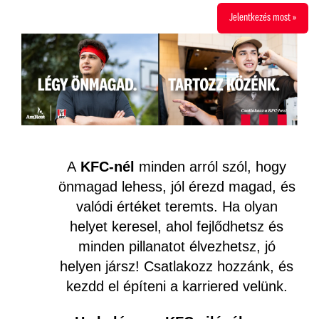
Jelentkezés most »
A
KFC-nél
minden arról szól, hogy
önmagad lehess, jól érezd magad, és
valódi értéket teremts. Ha olyan
helyet keresel, ahol fejlődhetsz és
minden pillanatot élvezhetsz, jó
helyen jársz! Csatlakozz hozzánk, és
kezdd el építeni a karriered velünk.