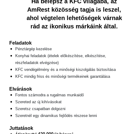
Ha belépsz a KFC világába, az
AmRest közösség tagja is leszel,
ahol végtelen lehetőségek várnak
rád az ikonikus márkáink által.
Feladatok
Pénztárgép kezelése
Konyhai feladatok (ételek előkészítése, elkészítése,
részfeladatok elvégzése)
KFC vendégélmény és a minőségi kiszolgálás biztosítása
KFC mindig friss és minőségi termékeinek garantálása
Elvárások
Fontos számodra a rugalmas munkaidő
Szereted az új kihívásokat
Szeretsz csapatban dolgozni
Szeretnél egy dinamikus fejlődés részese lenni
Juttatások