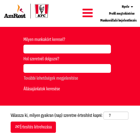
Nyelv
Profil megtekintése
Munkavállaló bejelentkezés
Milyen munkakört keresel?
Hol szeretnél dolgozni?
További lehetőségek megjelenítése
Válassza ki, milyen gyakran (nap) szeretne értesítést kapni:
Értesítés létrehozása