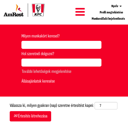
Nyelv
Profil megtekintése
Munkavállaló bejelentkezés
Milyen munkakört keresel?
Hol szeretnél dolgozni?
További lehetőségek megjelenítése
Válassza ki, milyen gyakran (nap) szeretne értesítést kapni:
Értesítés létrehozása