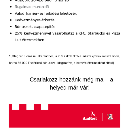
Átlag bruttó
420
.000
Ft/hónap*
Rugalmas munkaidő
Valódi karrier- és fejlődési lehetőség
Kedvezményes étkezés
Bónuszok, csapatépítés
25% kedvezménnyel vásárolhatsz a KFC, Starbucks és Pizza
Hut éttermekben
*(átlagbér 8 órás munkarendben, a műszakok 30%-a műszakpótlékkal számolva,
bruttó 36.000 Ft elérhető bónusszal kiegészítve, a bérezés éttermenként eltérő)
Csatlakozz hozzánk még ma – a
helyed már vár!