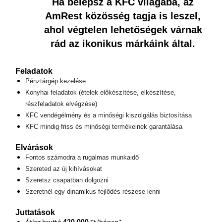
Ha belépsz a KFC világába, az
AmRest közösség tagja is leszel,
ahol végtelen lehetőségek várnak
rád az ikonikus márkáink által.
Feladatok
Pénztárgép kezelése
Konyhai feladatok (ételek előkészítése, elkészítése,
részfeladatok elvégzése)
KFC vendégélmény és a minőségi kiszolgálás biztosítása
KFC mindig friss és minőségi termékeinek garantálása
Elvárások
Fontos számodra a rugalmas munkaidő
Szereted az új kihívásokat
Szeretsz csapatban dolgozni
Szeretnél egy dinamikus fejlődés részese lenni
Juttatások