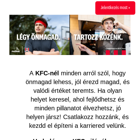
Jelentkezés most »
A
KFC-nél
minden arról szól, hogy
önmagad lehess, jól érezd magad, és
valódi értéket teremts. Ha olyan
helyet keresel, ahol fejlődhetsz és
minden pillanatot élvezhetsz, jó
helyen jársz! Csatlakozz hozzánk, és
kezdd el építeni a karriered velünk.