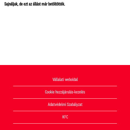
Sajnáljuk, de ezt az állást már betöltötték.
Vállalati weboldal
Cookie hozzájárulás-kezelés
Adatvédelmi Szabályzat
KFC