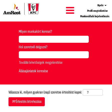
Nyelv
Profil megtekintése
Munkavállaló bejelentkezés
Milyen munkakört keresel?
Hol szeretnél dolgozni?
További lehetőségek megjelenítése
Válassza ki, milyen gyakran (nap) szeretne értesítést kapni:
Értesítés létrehozása