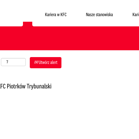
Gdzie chcesz pracować?
Kariera w KFC
Nasze stanowiska
Kar
Utwórz alert
FC Piotrków Trybunalski