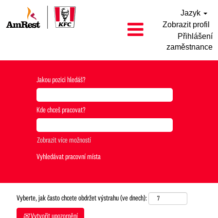
Jazyk
Zobrazit profil
Přihlášení
zaměstnance
Jakou pozici hledáš?
Kde chceš pracovat?
Zobrazit více možností
Vyberte, jak často chcete obdržet výstrahu (ve dnech):
Vytvořit upozornění