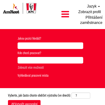
Jazyk
Zobrazit profil
Přihlášení
zaměstnance
Jakou pozici hledáš?
Kde chceš pracovat?
Zobrazit více možností
Vyberte, jak často chcete obdržet výstrahu (ve dnech):
Vytvořit upozornění