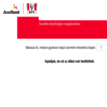
Milyen munkakört keresel?
További lehetőségek megjelenítése
Válassza ki, milyen gyakran (nap) szeretne értesítést kapni:
Sajnáljuk, de ezt az állást már betöltötték.