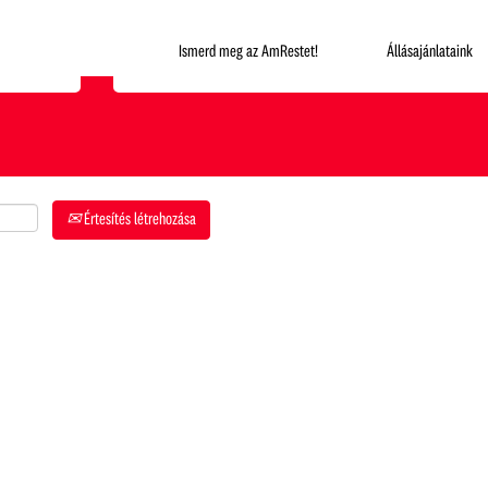
Hol szeretnél dolgozni?
Ismerd meg az AmRestet!
Állásajánlataink
Értesítés létrehozása