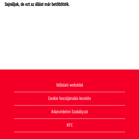
Sajnáljuk, de ezt az állást már betöltötték.
Vállalati weboldal
Cookie hozzájárulás-kezelés
Adatvédelmi Szabályzat
KFC