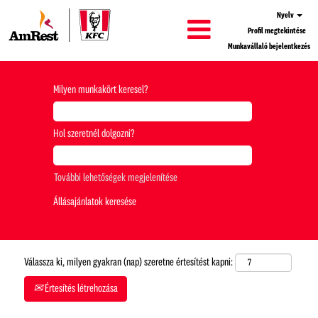
Nyelv
Profil megtekintése
Munkavállaló bejelentkezés
Milyen munkakört keresel?
Hol szeretnél dolgozni?
További lehetőségek megjelenítése
Válassza ki, milyen gyakran (nap) szeretne értesítést kapni:
Értesítés létrehozása