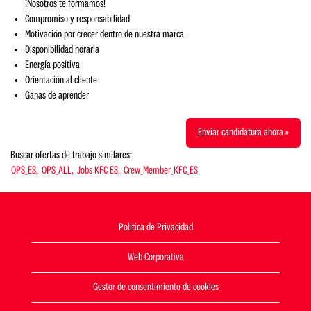
¡Nosotros te formamos!
Compromiso y responsabilidad
Motivación por crecer dentro de nuestra marca
Disponibilidad horaria
Energía positiva
Orientación al cliente
Ganas de aprender
Enviar candidatura ahora »
Buscar ofertas de trabajo similares:
OPS_ES,
OPS_ALL,
Jobs KFC ES,
Crew_Member_KFC_ES
Politica de Privacidad
Web Corporativa
Gestor de consentimiento de cookies