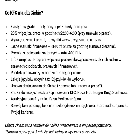
Benefity:
Co KFC ma dla Ciebie?
Elastyczny grafik - to Ty decydujesz, kiedy pracujesz.
20% więcej za pracę w godzinach 22:30-6:30 (przy umowie o pracę).
Wynagrodzenie i premię za wyniki zawsze wypłacane na czas.
Jasne warunki finansowe – 31,40 zł brutto za godzinę (umowa zlecenie).
Premia za polecenie znajomych – min. 400 PLN.
Life Compass - Program wsparcia pracowników/pracowniczek i ich rodzin w
sprawach osobistych, prawnych i finansowych.
Posiłek pracowniczy w bardzo atrakcyjnej cenie.
Lekcje języków obcych (aż 12 języków do wyboru).
Umowa dostosowana do Ciebie (zlecenie lub umowa o pracę*).
Zniżka do naszych restauracji i kawiarni KFC, Pizza Hut, Burger King, Starbucks.
Atrakcyjne benefity m.in. Karta Medicover Sport.
Rozwój kompetencji, bo z nami zdobędziesz umiejętności, które nadadzą smaku
Twojej karierze.
Oferta skierowana również do osób z orzeczeniem o niepełnosprawności.
*Umowa o pracę po 3 miesiącach pełnych wyzwań i sukcesów.