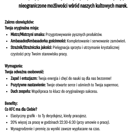
nieograniczone możliwości wśród naszych kultowych marek.
Zakres obowiązków:
Twoja oryginalna misja:
Mistrz/Mistrzyni smaku:
Przygotowywanie pysznych produktów.
Ambasador/Ambasadorka gościnności:
Kompletowanie i serwowanie zamówień.
Strażnik/Strażniczka jakości:
Pielęgnacja sprzętu i utrzymanie krystalicznej
czystości przy Twoim stanowisku pracy.
Wymagania:
Twoja odważna osobowość:
Zapał i entuzjazm:
Twoja energia i chęć do nauki są dla nas bezcenne!
Pozytywne nastawienie:
Twoje otwarte serce i uśmiech to Twoja supermoc.
Duch zespołu:
Współpraca to klucz do oryginalnego sukcesu.
Benefity:
Co KFC ma dla Ciebie?
Elastyczny grafik - to Ty decydujesz, kiedy pracujesz.
20% więcej za pracę w godzinach 22:30-6:30 (przy umowie o pracę).
Wynagrodzenie i premię za wyniki zawsze wypłacane na czas.