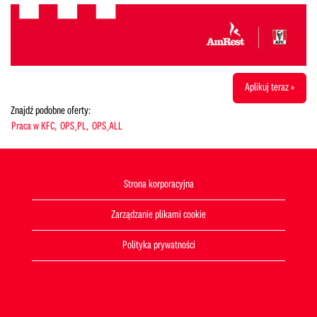
Aplikuj teraz »
Znajdź podobne oferty:
Praca w KFC,
OPS_PL,
OPS_ALL
Strona korporacyjna
Zarządzanie plikami cookie
Polityka prywatności