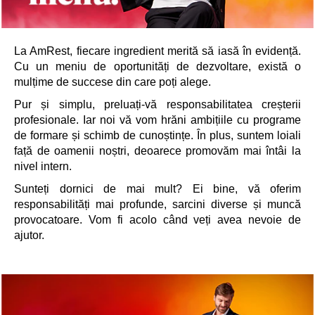
La AmRest, fiecare ingredient merită să iasă în evidență.
Cu un meniu de oportunități de dezvoltare, există o
mulțime de succese din care poți alege.
Pur și simplu, preluați-vă responsabilitatea creșterii
profesionale. Iar noi vă vom hrăni ambițiile cu programe
de formare și schimb de cunoștințe. În plus, suntem loiali
față de oamenii noștri, deoarece promovăm mai întâi la
nivel intern.
Sunteți dornici de mai mult? Ei bine, vă oferim
responsabilități mai profunde, sarcini diverse și muncă
provocatoare. Vom fi acolo când veți avea nevoie de
ajutor.