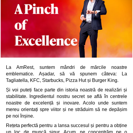
La AmRest, suntem mândri de mărcile noastre
emblematice. Așadar, să vă spunem câteva: La
Tagliatella, KFC, Starbucks, Pizza Hut și Burger King.
Și voi puteți face parte din istoria noastră de realizări și
stabilitate. Ingredientul nostru secret se află în centrele
noastre de excelență și inovare. Acolo unde suntem
mereu orientați spre viitor și ne străduim să ne depășim
pe noi înșine.
Rețeta perfectă pentru a lansa succesul și pentru a obține
un loc de muncă sigur. Acum, ne concentrăm pe o