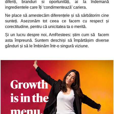
diferiți, branduri si oportunități, ai la îndemană
ingredientele care îți ‘condimentează’ cariera.
Ne place să amestecăm diferențele și să sărbătorim cine
sunteți. Asezonăm tot ceea ce facem cu respect și
corectitudine, pentru că unicitatea ta o merită.
Și un lucru despre noi, AmRestees: știm cum să facem
asta împreună. Suntem deschiși să împărtășim diverse
gânduri și să le îmbinăm într-o singură viziune.