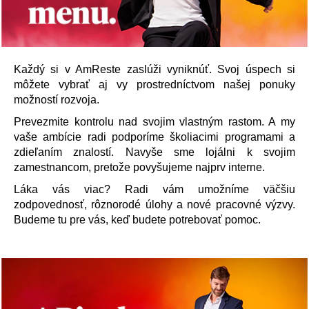
Každý si v AmReste zaslúži vyniknúť. Svoj úspech si
môžete vybrať aj vy prostredníctvom našej ponuky
možností rozvoja.
Prevezmite kontrolu nad svojim vlastným rastom. A my
vaše ambície radi podporíme školiacimi programami a
zdieľaním znalostí. Navyše sme lojálni k svojim
zamestnancom, pretože povyšujeme najprv interne.
Láka vás viac? Radi vám umožníme väčšiu
zodpovednosť, rôznorodé úlohy a nové pracovné výzvy.
Budeme tu pre vás, keď budete potrebovať pomoc.