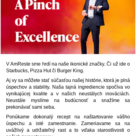
V AmReste sme hrdí na naše ikonické značky. Či už ide o
Starbucks, Pizza Hut či Burger King.
Aj vy sa môžete stať súčasťou našej histórie, ktorá je plná
úspechov a stability. Naša tajná ingrediencie spočíva vo
vynikajúcej kvalite a v našich neustálych inováciách.
Neustále myslíme na budúcnosť a snažíme sa
prekonávať sami seba.
Ponúkame dokonalý recept na naštartovanie vášho
úspechu a isté zamestnanie. Zameriavame sa na
uvážlivý a udržateľný rast a to vďaka starostlivosti o