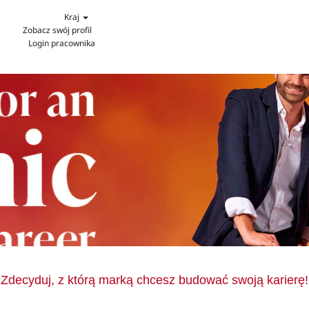
Kraj
Zobacz swój profil
Login pracownika
Zdecyduj, z którą marką chcesz budować swoją karierę!