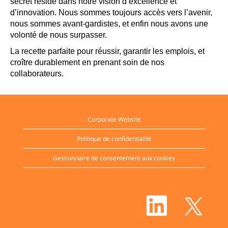
secret réside dans notre vision d’excellence et
d’innovation. Nous sommes toujours accès vers l’avenir,
nous sommes avant-gardistes, et enfin nous avons une
volonté de nous surpasser.
La recette parfaite pour réussir, garantir les emplois, et
croître durablement en prenant soin de nos
collaborateurs.
Corporate Website
Politique de confidentialité
Gestionnaire de consentement aux cookies
S
S
’
’
o
o
u
u
v
v
r