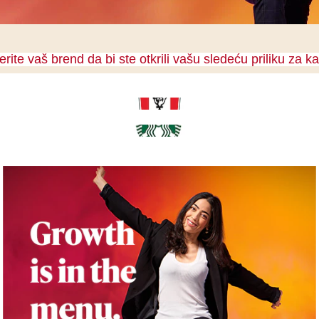
rite vaš brend da bi ste otkrili vašu sledeću priliku za kar