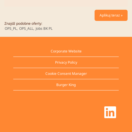
Aplikuj teraz »
Znajdź podobne oferty:
OPS_PL,
OPS_ALL,
Jobs BK PL
Corporate Website
Privacy Policy
Cookie Consent Manager
Burger King
O
t
w
i
e
r
a
s