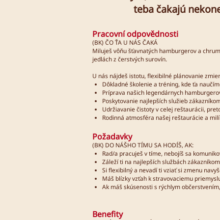
teba čakajú nekone
Pracovní odpovědnosti
(BK) ČO ŤA U NÁS ČAKÁ
Miluješ vôňu šťavnatých hamburgerov a chrumk
jedlách z čerstvých surovín.
U nás nájdeš istotu, flexibilné plánovanie zm
Dôkladné školenie a tréning, kde ťa naučím
Príprava našich legendárnych hamburgerov,
Poskytovanie najlepších služieb zákazníkom
Udržiavanie čistoty v celej reštaurácii, pr
Rodinná atmosféra našej reštaurácie a milí
Požadavky
(BK) DO NÁŠHO TÍMU SA HODÍŠ, AK:
Rad/a pracuješ v tíme, nebojíš sa komunik
Záleží ti na najlepších službách zákazníkom
Si flexibilný a nevadí ti vziať si zmenu navy
Máš blízky vzťah k stravovaciemu priemys
Ak máš skúsenosti s rýchlym občerstvením,
Benefity