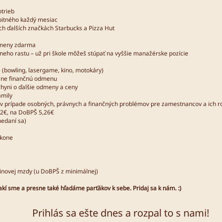
otrieb
itného každý mesiac
h ďalších značkách Starbucks a Pizza Hut
 zmeny zdarma
neho rastu – už pri škole môžeš stúpať na vyššie manažérske pozície
 (bowling, lasergame, kino, motokáry)
tane finančnú odmenu
hyni o ďalšie odmeny a ceny
amily
 v prípade osobných, právnych a finančných problémov pre zamestnancov a ich ro
12€, na DoBPŠ 5,26€
nedaní sa)
ýkone
dinovej mzdy (u DoBPŠ z minimálnej)
akí sme a presne také hľadáme parťákov k sebe. Pridaj sa k nám. :)
Prihlás sa ešte dnes a rozpal to s nami!