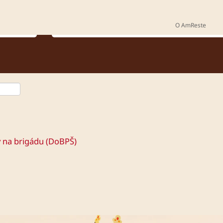
Kde chcete pracovať?
O AmReste
y na brigádu (DoBPŠ)