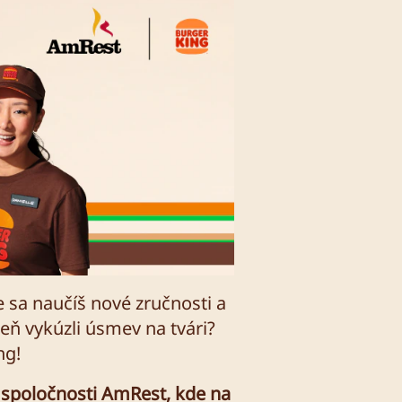
 sa naučíš nové zručnosti a
deň vykúzli úsmev na tvári?
ng!
 spoločnosti AmRest, kde na