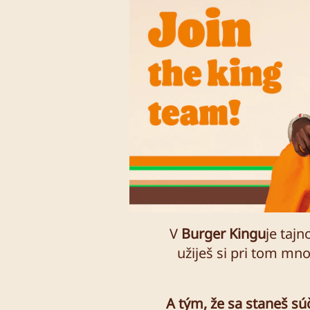
V
Burger Kingu
je taj
užiješ si pri tom mn
A tým, že sa staneš s