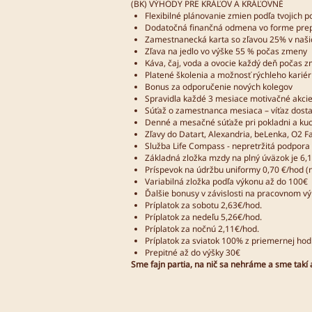
(BK) VÝHODY PRE KRÁĽOV A KRÁĽOVNÉ
Flexibilné plánovanie zmien podľa tvojich p
Dodatočná finančná odmena vo forme prep
Zamestnanecká karta so zľavou 25% v našic
Zľava na jedlo vo výške 55 % počas zmeny
Káva, čaj, voda a ovocie každý deň počas
Platené školenia a možnosť rýchleho kariér
Bonus za odporučenie nových kolegov
Spravidla každé 3 mesiace motivačné akcie
Súťaž o zamestnanca mesiaca – víťaz dos
Denné a mesačné súťaže pri pokladni a kuc
Zľavy do Datart, Alexandria, beLenka, O2 F
Služba Life Compass - nepretržitá podpora
Základná zložka mzdy na plný úväzok je 6,
Príspevok na údržbu uniformy 0,70 €/hod (
Variabilná zložka podľa výkonu až do 100€
Ďalšie bonusy v závislosti na pracovnom v
Príplatok za sobotu 2,63€/hod.
Príplatok za nedeľu 5,26€/hod.
Príplatok za nočnú 2,11€/hod.
Príplatok za sviatok 100% z priemernej ho
Prepitné až do výšky 30€
Sme fajn partia, na nič sa nehráme a sme takí 