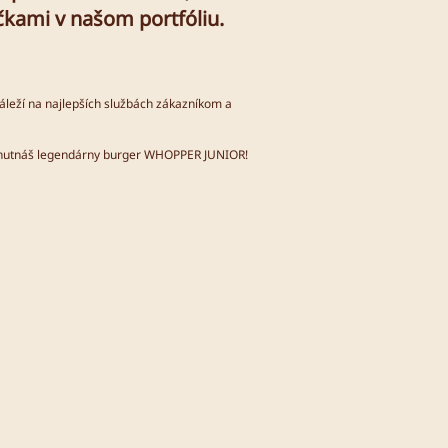
čkami v našom portfóliu.
leží na najlepších službách zákazníkom a
e ochutnáš legendárny burger WHOPPER JUNIOR!