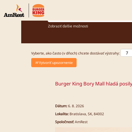
Akú pozíciu hľadáte?
Zobraziť ďalšie možnosti
Vyberte, ako často (v dňoch) chcete dostávať výstrahy:
Vytvoriť upozornenie
Burger King Bory Mall hladá posil
Dátum:
6. 8. 2026
Lokalita:
Bratislava, SK, 84002
Spoločnosť:
AmRest