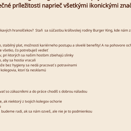
čné príležitosti naprieč všetkými ikonickými zna
avých hranolčekov? Staň sa súčasťou kráľovskej rodiny Burger King, kde nám zá
ien, stabilný plat, možnosti kariérneho postupu a skvelé benefity! A na pohovor
e všetko, čo potrebuješ vedieť
 pri ktorých sa našim hosťom zbiehajú slinky
, aby sa hostia vracali
etože bez hygieny sa nedá pracovať s potravinami
 kolegovia, ktorí ťa nesklamú
ovať so zákazníkmi a do práce chodíš s dobrou náladou
še, ak niektorý z tvojich kolegov ochorie
lu
 budeme radi, ak sa nám ozveš, ale nie je to podmienkou