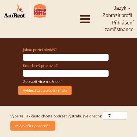
Jazyk
Zobrazit profil
Přihlášení
zaměstnance
Jakou pozici hledáš?
Kde chceš pracovat?
Zobrazit více možností
Vyberte, jak často chcete obdržet výstrahu (ve dnech):
Vytvořit upozornění