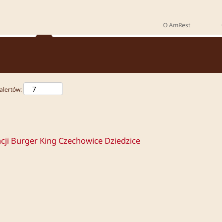
Gdzie chcesz pracować?
O AmRest
alertów:
ji Burger King Czechowice Dziedzice