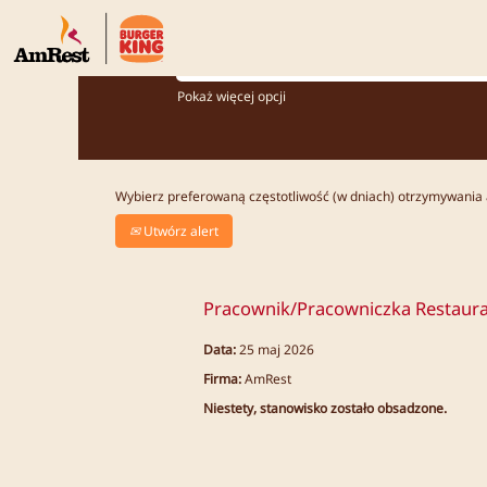
Jakiego stanowiska szukasz?
Pokaż więcej opcji
Wybierz preferowaną częstotliwość (w dniach) otrzymywania 
Utwórz alert
Pracownik/Pracowniczka Restaurac
Data:
25 maj 2026
Firma:
AmRest
Niestety, stanowisko zostało obsadzone.