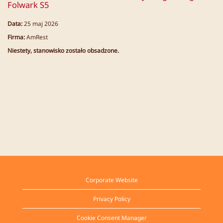
Folwark S5
Data:
25 maj 2026
Firma:
AmRest
Niestety, stanowisko zostało obsadzone.
Corporate Website
Privacy Policy
Cookie Consent Manager