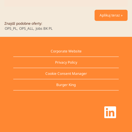
Aplikuj teraz »
Znajdź podobne oferty:
OPS_PL,
OPS_ALL,
Jobs BK PL
Corporate Website
Privacy Policy
Cookie Consent Manager
Burger King
O
t
w
i
e
r
a
s