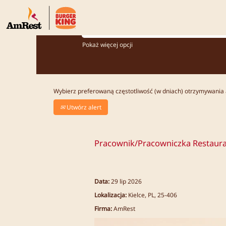
Jakiego stanowiska szukasz?
Pokaż więcej opcji
Wybierz preferowaną częstotliwość (w dniach) otrzymywania 
Utwórz alert
Pracownik/Pracowniczka Restaura
Data:
29 lip 2026
Lokalizacja:
Kielce, PL, 25-406
Firma:
AmRest