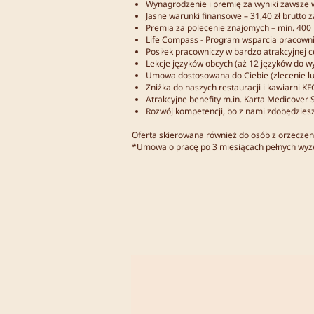
Wynagrodzenie i premię za wyniki zawsze 
Jasne warunki finansowe – 31,40 zł brutto 
Premia za polecenie znajomych – min. 400
Life Compass - Program wsparcia pracownik
Posiłek pracowniczy w bardzo atrakcyjnej c
Lekcje języków obcych (aż 12 języków do w
Umowa dostosowana do Ciebie (zlecenie l
Zniżka do naszych restauracji i kawiarni KF
Atrakcyjne benefity m.in. Karta Medicover 
Rozwój kompetencji, bo z nami zdobędziesz
Oferta skierowana również do osób z orzecze
*Umowa o pracę po 3 miesiącach pełnych wyz