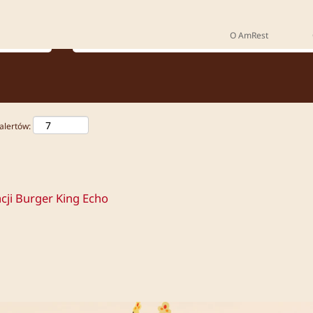
Gdzie chcesz pracować?
O AmRest
alertów:
cji Burger King Echo