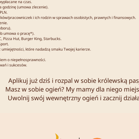
wypłacane na czas.
za godzinę (umowa zlecenie).
 PLN.
ów/pracowniczek i ich rodzin w sprawach osobistych, prawnych i finansowych.
enie.
yboru).
ub umowa o pracę*).
C, Pizza Hut, Burger King, Starbucks.
Sport.
 umiejętności, które nadadzą smaku Twojej karierze.
niem o niepełnosprawności.
wań i sukcesów.
Aplikuj już dziś i rozpal w sobie królewską pas
Masz w sobie ogień? My mamy dla niego miej
Uwolnij swój wewnętrzny ogień i zacznij dział