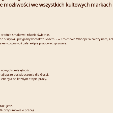
e możliwości we wszystkich kultowych markach z
 produkt smakował równie świetnie.
ąc o szybki i przyjazny kontakt z Gośćmi - w Królestwie Whoppera zależy nam, żeb
isku
- co pozwoli całej ekipie pracować sprawnie.
e nowych umiejętności.
ajlepsze doświadczenia dla Gości.
a energia na każdym etapie pracy.
pracujesz.
0 (przy umowie o pracę).