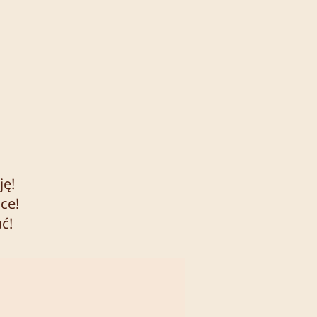
ję!
sce!
ać!