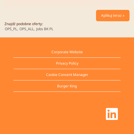
Aplikuj teraz »
Znajdź podobne oferty:
OPS_PL,
OPS_ALL,
Jobs BK PL
Corporate Website
Privacy Policy
Cookie Consent Manager
Burger King
O
t
w
i
e
r
a
s