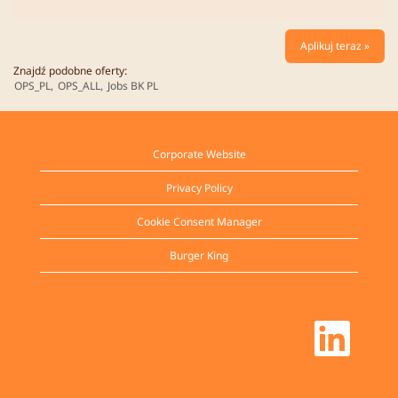
Aplikuj teraz »
Znajdź podobne oferty:
OPS_PL,
OPS_ALL,
Jobs BK PL
Corporate Website
Privacy Policy
Cookie Consent Manager
Burger King
O
t
w
i
e
r
a
s