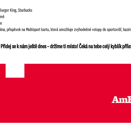
Burger King, Starbucks
rmě
ce
na, příspěvek na Multisport kartu, která umožňuje zvýhodněné vstupy do sportovišť, bazénů
Přidej se k nám ještě dnes – držíme ti místo! Čeká na tebe celý kyblík příle