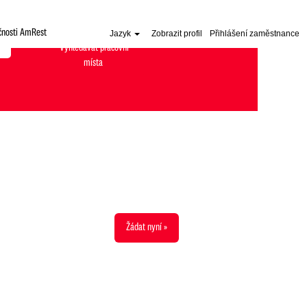
čnosti AmRest
Jazyk
Zobrazit profil
Přihlášení zaměstnance
Žádat nyní »