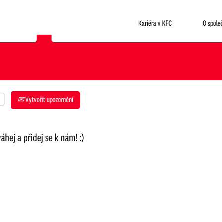
Kde chceš pracovat?
Kariéra v KFC
O spole
Vytvořit upozornění
hej a přidej se k nám! :)