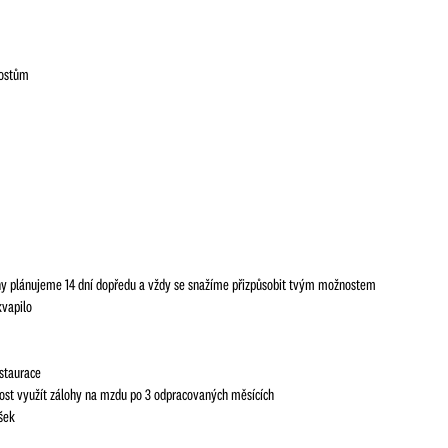
hostům
ěny plánujeme 14 dní dopředu a vždy se snažíme přizpůsobit tvým možnostem
kvapilo
estaurace
nost využít zálohy na mzdu po 3 odpracovaných měsících
šek