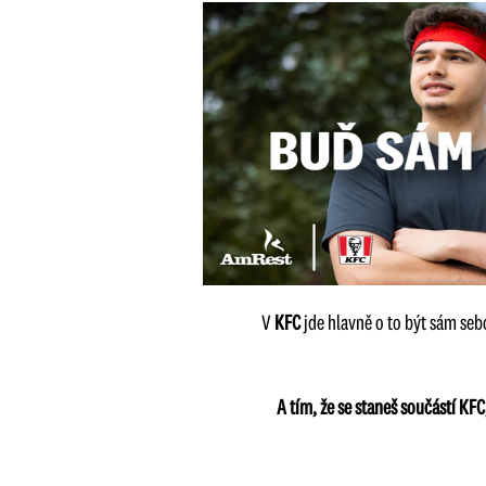
V
KFC
jde hlavně o to být sám seb
A tím, že se staneš součástí KF