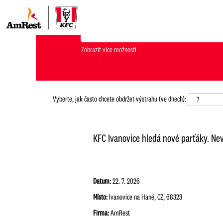
Jakou pozici hledáš?
Zobrazit více možností
Vyberte, jak často chcete obdržet výstrahu (ve dnech):
KFC Ivanovice hledá nové parťáky. Nevá
Datum:
22. 7. 2026
Místo:
Ivanovice na Hané, CZ, 68323
Firma:
AmRest