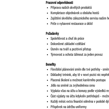
Pracovní odpovědnosti
Příprava našich skvělých produktů
Kompletace objednávek a obsluha hostů
Zajištění skvělého zákaznického servisu našim 
Péče o vybavení restaurace a úklid
Požadavky
Spolehlivost a chuť do práce
Dokončené základní vzdělání
Úsměv na tváři a pozitivní přístup
Týmovost a ochota táhnout za jeden provaz
Benefity
Flexibilní plánování směn dle tvé potřeby - sm
Důkladný trénink, aby tě v nové pozici nic nepře
Placená školení a možnost kariérního postupu
Jídlo na směně za zvýhodněnou cenu
Výplata včas na účtu a bonusy podle výsledků r
Část výplaty na účtu kdykoliv potřebuješ – mož
Každý měsíc extra finanční odměna v podobě dý
Příspěvek na údržbu uniformy