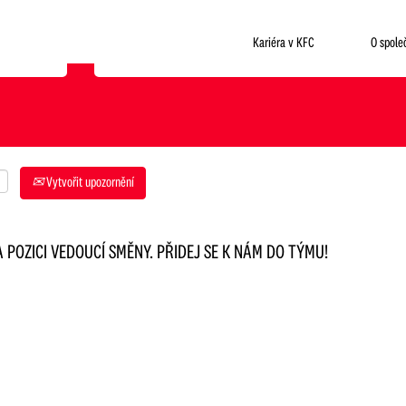
Kde chceš pracovat?
Kariéra v KFC
O spole
Vytvořit upozornění
 POZICI VEDOUCÍ SMĚNY. PŘIDEJ SE K NÁM DO TÝMU!