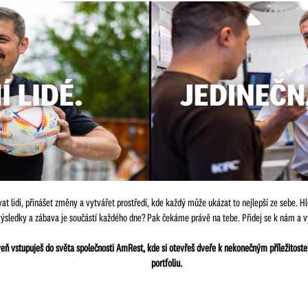
at lidi, přinášet změny a vytvářet prostředí, kde každý může ukázat to nejlepší ze sebe. H
výsledky a zábava je součástí každého dne? Pak čekáme právě na tebe. Přidej se k nám a vyb
oveň vstupuješ do světa společnosti AmRest, kde si otevřeš dveře k nekonečným příležito
portfoliu.