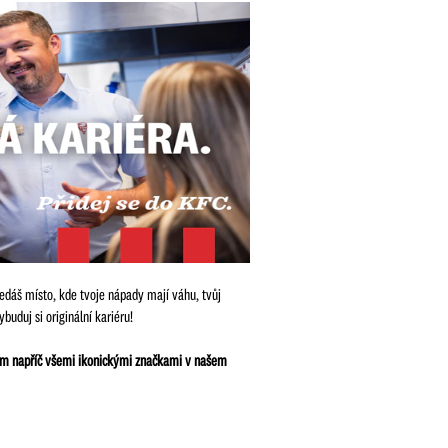
ledáš místo, kde tvoje nápady mají váhu, tvůj
uduj si originální kariéru!
stem napříč všemi ikonickými značkami v našem