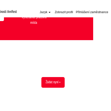
čnosti AmRest
Jazyk
Zobrazit profil
Přihlášení zaměstnance
Žádat nyní »