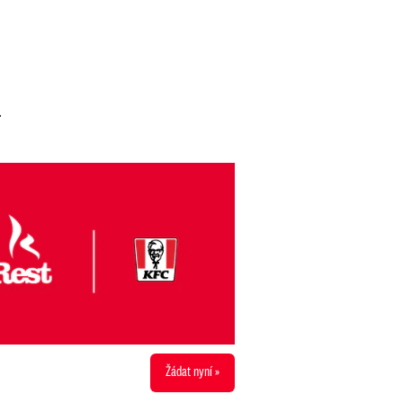
.
Žádat nyní »