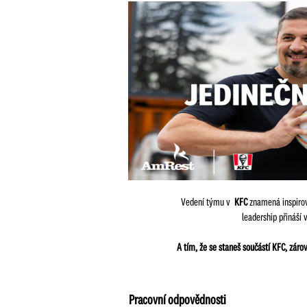
Vedení týmu v
KFC
znamená inspirov
leadership přináší 
A tím, že se staneš součástí KFC, zár
Pracovní odpovědnosti