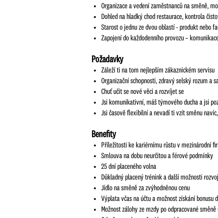
Organizace a vedení zaměstnanců na směně, mo
Dohled na hladký chod restaurace, kontrola čisto
Starost o jednu ze dvou oblastí - produkt nebo fa
Zapojení do každodenního provozu – komunikace s
Požadavky
Záleží ti na tom nejlepším zákaznickém servisu
Organizační schopnosti, zdravý selský rozum a 
Chuť učit se nové věci a rozvíjet se
Jsi komunikativní, máš týmového ducha a jsi po
Jsi časově flexibilní a nevadí ti vzít směnu nav
Benefity
Příležitosti ke kariérnímu růstu v mezinárodní 
Smlouva na dobu neurčitou a férové podmínky
25 dní placeného volna
Důkladný placený trénink a další možnosti rozvo
Jídlo na směně za zvýhodněnou cenu
Výplata včas na účtu a možnost získání bonusu d
Možnost zálohy ze mzdy po odpracované směně 