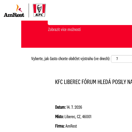
Jakou pozici hledáš?
Zobrazit více možností
Vyberte, jak často chcete obdržet výstrahu (ve dnech):
KFC LIBEREC FÓRUM HLEDÁ POSILY NA
Datum:
14. 7. 2026
Místo:
Liberec, CZ, 46001
Firma:
AmRest