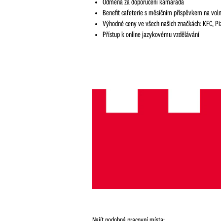
Odměna za doporučení kamaráda
Benefit cafeterie s měsíčním příspěvkem na volný
Výhodné ceny ve všech našich značkách: KFC, Piz
Přístup k online jazykovému vzdělávání
Najít podobná pracovní místa: