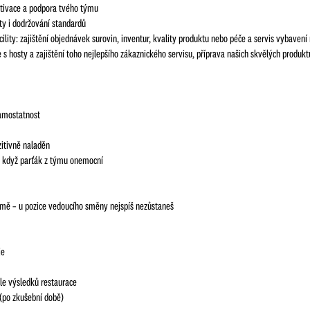
tivace a podpora tvého týmu
ty i dodržování standardů
cility: zajištění objednávek surovin, inventur, kvality produktu nebo péče a servis vybavení
 hosty a zajištění toho nejlepšího zákaznického servisu, příprava našich skvělých produktů
samostatnost
zitivně naladěn
íc, když parťák z týmu onemocní
firmě – u pozice vedoucího směny nejspíš nezůstaneš
je
le výsledků restaurace
(po zkušební době)