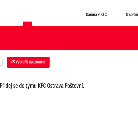
Kde chceš pracovat?
Kariéra v KFC
O spole
Vytvořit upozornění
řidej se do týmu KFC Ostrava Poštovní.