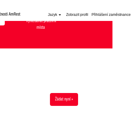
čnosti AmRest
Jazyk
Zobrazit profil
Přihlášení zaměstnance
Žádat nyní »