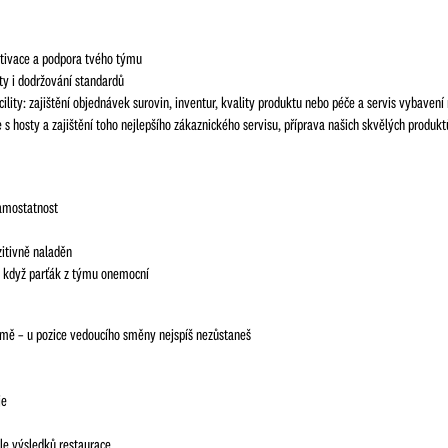
tivace a podpora tvého týmu
ty i dodržování standardů
cility: zajištění objednávek surovin, inventur, kvality produktu nebo péče a servis vybavení
 hosty a zajištění toho nejlepšího zákaznického servisu, příprava našich skvělých produktů
samostatnost
zitivně naladěn
íc, když parťák z týmu onemocní
firmě – u pozice vedoucího směny nejspíš nezůstaneš
je
le výsledků restaurace