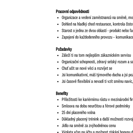
Pracovní odpovědnosti
Organizace a vedení zaměstnanců na směně, mo
Dohled na hladký chod restaurace, kontrola čisto
Starost o jednu ze dvou oblastí - produkt nebo fa
Zapojení do každodenního provozu – komunikace s
Požadavky
Záleží ti na tom nejlepším zákaznickém servisu
Organizační schopnosti, zdravý selský rozum a 
Chuť učit se nové věci a rozvíjet se
Jsi komunikativní, máš týmového ducha a jsi po
Jsi časově flexibilní a nevadí ti vzít směnu nav
Benefity
Příležitosti ke kariérnímu růstu v mezinárodní 
Smlouva na dobu neurčitou a férové podmínky
25 dní placeného volna
Důkladný placený trénink a další možnosti rozvo
Jídlo na směně za zvýhodněnou cenu
Výplata včas na účtu a možnost získání bonusu d