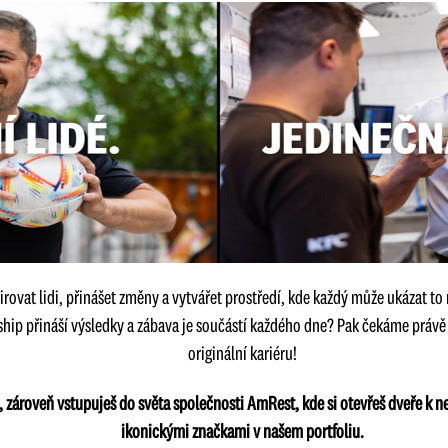
rovat lidi, přinášet změny a vytvářet prostředí, kde každý může ukázat to n
ship přináší výsledky a zábava je součástí každého dne? Pak čekáme právě n
originální kariéru!
C, zároveň vstupuješ do světa společnosti AmRest, kde si otevřeš dveře k
ikonickými značkami v našem portfoliu.