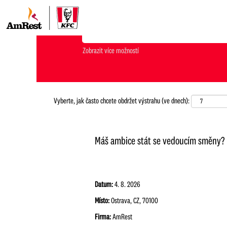
Jakou pozici hledáš?
Zobrazit více možností
Vyberte, jak často chcete obdržet výstrahu (ve dnech):
Máš ambice stát se vedoucím směny? P
Datum:
4. 8. 2026
Místo:
Ostrava, CZ, 70100
Firma:
AmRest