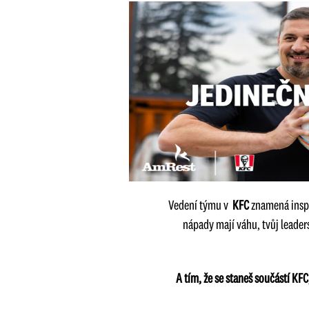
Vedení týmu v
KFC
znamená inspi
nápady mají váhu, tvůj leader
A tím, že se staneš součástí KF