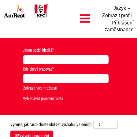
Jazyk
Zobrazit profil
Přihlášení
zaměstnance
Jakou pozici hledáš?
Kde chceš pracovat?
Zobrazit více možností
Vyberte, jak často chcete obdržet výstrahu (ve dnech):
Vytvořit upozornění