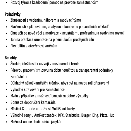
Rozvoj týmu a každodenní pomoc na provoze zaměstnancům
Požadavky
Zkušenosti s vedením, náborem a motivací týmu
Zkušenosti s plánováním, analýzou a kontrolou personálních nákladů
Chuť učit se nové věci a motivace k neustálému profesnímu a osobnímu rozvoji
Tah na branku a orientace na plnění úkolů i prodejních cílů
Flexibilita a otevřenost změnám
Benefity
Široké příležitosti k rozvoji v mezinárodní firmě
Férovou pracovní smlouvu na dobu neurčitou a transparentní podmínky
zaměstnání
Důkladný několikaměsíční trénink, abys byl na novou roli připravený
Výhodné stravování pro zaměstnance
Mzdu s příplatky a možností bonusů za dobré výsledky
Bonus za doporučení kamaráda
Měsíční Cafeterie a možnost MultiSport karty
Výhodné ceny u AmRest značek: KFC, Starbucks, Burger King, Pizza Hut
Možnost online studia cizích jazyků