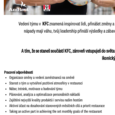
Vedení týmu v
KFC
znamená inspirovat lidi, přinášet změny a 
nápady mají váhu, tvůj leadership přináší výsledky a zába
A tím, že se staneš součástí KFC, zároveň vstupuješ do svět
ikonick
Pracovní odpovědnosti
Organizace směny a vedení zaměstnanců na směně
Starost o tým a vytváření pozitivní atmosféry v restauraci
Nábor, trénink, motivace a budování týmu
Plánování, analýza a optimalizace personálních nákladů
Zajištění nejvyšší kvality produktů i servisu našim hostům
Aktivní účast na dosahování stanovených měsíčních cílů a priorit restaurace
Taking an active part in achieving the set monthly goals of the restaurant