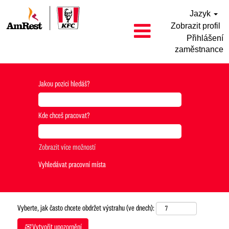
Jazyk
Zobrazit profil
Přihlášení
zaměstnance
Jakou pozici hledáš?
Kde chceš pracovat?
Zobrazit více možností
Vyberte, jak často chcete obdržet výstrahu (ve dnech):
Vytvořit upozornění