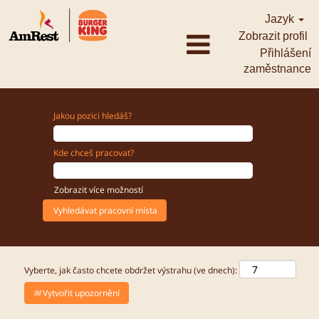
Jazyk
Zobrazit profil
Přihlášení
zaměstnance
Jakou pozici hledáš?
Kde chceš pracovat?
Zobrazit více možností
Vyberte, jak často chcete obdržet výstrahu (ve dnech):
Vytvořit upozornění