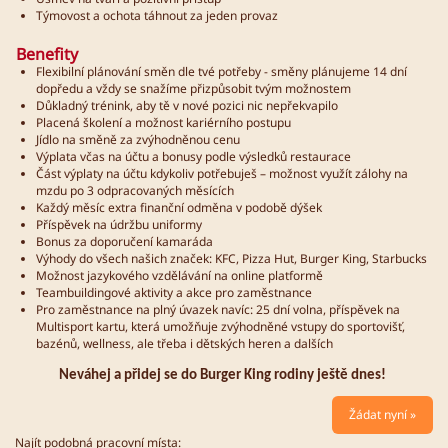
Týmovost a ochota táhnout za jeden provaz
Benefity
Flexibilní plánování směn dle tvé potřeby - směny plánujeme 14 dní
dopředu a vždy se snažíme přizpůsobit tvým možnostem
Důkladný trénink, aby tě v nové pozici nic nepřekvapilo
Placená školení a možnost kariérního postupu
Jídlo na směně za zvýhodněnou cenu
Výplata včas na účtu a bonusy podle výsledků restaurace
Část výplaty na účtu kdykoliv potřebuješ – možnost využít zálohy na
mzdu po 3 odpracovaných měsících
Každý měsíc extra finanční odměna v podobě dýšek
Příspěvek na údržbu uniformy
Bonus za doporučení kamaráda
Výhody do všech našich značek: KFC, Pizza Hut, Burger King, Starbucks
Možnost jazykového vzdělávání na online platformě
Teambuildingové aktivity a akce pro zaměstnance
Pro zaměstnance na plný úvazek navíc: 25 dní volna, příspěvek na
Multisport kartu, která umožňuje zvýhodněné vstupy do sportovišť,
bazénů, wellness, ale třeba i dětských heren a dalších
Neváhej a přidej se do Burger King rodiny ještě dnes!
Žádat nyní »
Najít podobná pracovní místa: