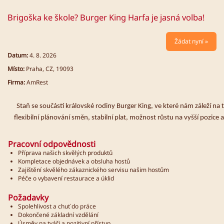
Brigoška ke škole? Burger King Harfa je jasná volba!
Žádat nyní »
Datum:
4. 8. 2026
Místo:
Praha, CZ, 19093
Firma:
AmRest
Staň se součástí královské rodiny Burger King, ve které nám záleží na 
flexibilní plánování směn, stabilní plat, možnost růstu na vyšší poz
Pracovní odpovědnosti
Příprava našich skvělých produktů
Kompletace objednávek a obsluha hostů
Zajištění skvělého zákaznického servisu našim hostům
Péče o vybavení restaurace a úklid
Požadavky
Spolehlivost a chuť do práce
Dokončené základní vzdělání
Úsměv na tváři a pozitivní přístup