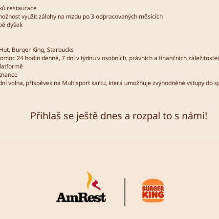
dků restaurace
– možnost využít zálohy na mzdu po 3 odpracovaných měsících
bě dýšek
Hut, Burger King, Starbucks
omoc 24 hodin denně, 7 dní v týdnu v osobních, právních a finančních záležitoste
platformě
stnance
ní volna, příspěvek na Multisport kartu, která umožňuje zvýhodněné vstupy do spo
Přihlaš se ještě dnes a rozpal to s námi!