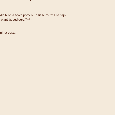
dle tebe a tvých potřeb. Těšit se můžeš na fajn
lant-based verzi? 🌱).
inut cesty.
m