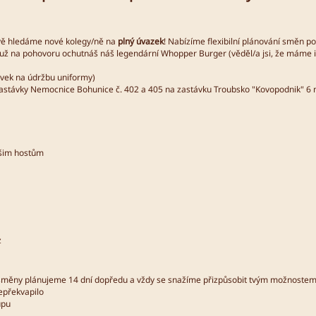
ě hledáme nové kolegy/ně na
plný úvazek
! Nabízíme flexibilní plánování směn po
ž na pohovoru ochutnáš náš legendární Whopper Burger (věděl/a jsi, že máme i p
ěvek na údržbu uniformy)
stávky Nemocnice Bohunice č. 402 a 405 na zastávku Troubsko "Kovopodnik" 6 m
ašim hostům
z
 - směny plánujeme 14 dní dopředu a vždy se snažíme přizpůsobit tvým možnoste
nepřekvapilo
upu