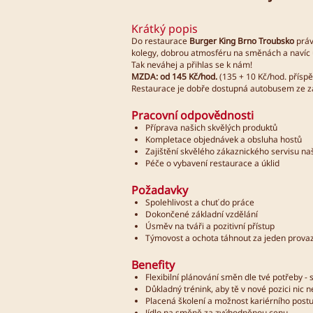
Krátký popis
Do restaurace
Burger King Brno Troubsko
práv
kolegy, dobrou atmosféru na směnách a navíc u
Tak neváhej a přihlas se k nám!
MZDA: od 145 Kč/hod.
(135 + 10 Kč/hod. přísp
Restaurace je dobře dostupná autobusem ze za
Pracovní odpovědnosti
Příprava našich skvělých produktů
Kompletace objednávek a obsluha hostů
Zajištění skvělého zákaznického servisu n
Péče o vybavení restaurace a úklid
Požadavky
Spolehlivost a chuť do práce
Dokončené základní vzdělání
Úsměv na tváři a pozitivní přístup
Týmovost a ochota táhnout za jeden prova
Benefity
Flexibilní plánování směn dle tvé potřeby
Důkladný trénink, aby tě v nové pozici nic 
Placená školení a možnost kariérního post
Jídlo na směně za zvýhodněnou cenu