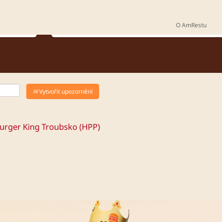
Kde chceš pracovat?
O AmRestu
Vytvořit upozornění
urger King Troubsko (HPP)