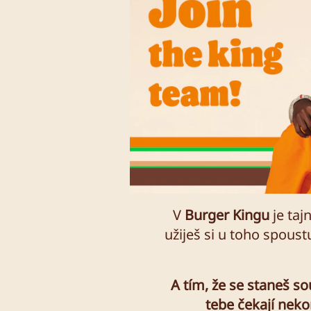
V
Burger Kingu
je taj
užiješ si u toho spoust
A tím, že se staneš s
tebe čekají neko