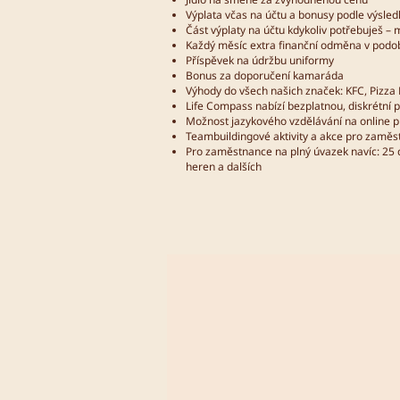
Výplata včas na účtu a bonusy podle výsle
Část výplaty na účtu kdykoliv potřebuješ 
Každý měsíc extra finanční odměna v podo
Příspěvek na údržbu uniformy
Bonus za doporučení kamaráda
Výhody do všech našich značek: KFC, Pizza 
Life Compass nabízí bezplatnou, diskrétní p
Možnost jazykového vzdělávání na online 
Teambuildingové aktivity a akce pro zamě
Pro zaměstnance na plný úvazek navíc: 25 d
heren a dalších